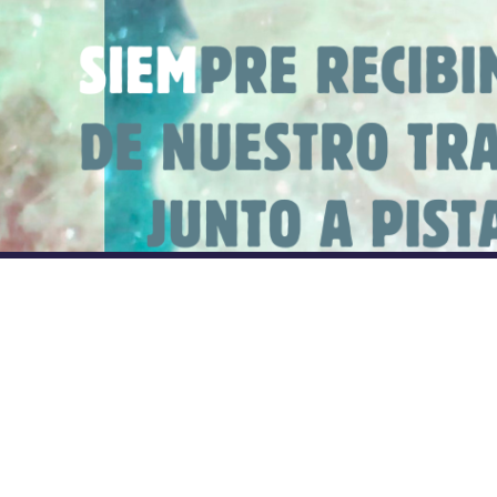
Reconocimientos cortometraje Una
Isla Brillante
Leer Todo
Seminario de Pedagogía Teatral en
colaboración con la Compañía
Teatro Urbano y la Corporación
Municipal de Viña del Mar
Leer Todo