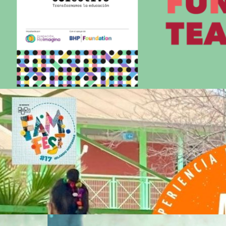
Pedagogía Teatral, programa
Efectivo Colectivo
Leer Todo
Campaña Escolar de FAMFEST,
obra “ALTO: Zona de Expresión”
Leer Todo