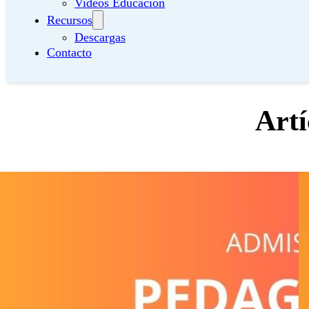
Videos Educación
Recursos
Descargas
Contacto
Artí
Pedagogía en Artes Escénicas
UMCE
Leer Todo