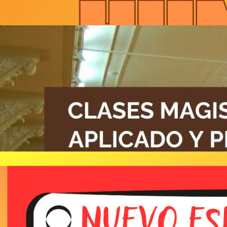
Clases Magistrales en Teatro
Aplicado y Pedagogía Teatral
Leer Todo
Nuevo espacio musical “SOYLDC”
en nuestra web