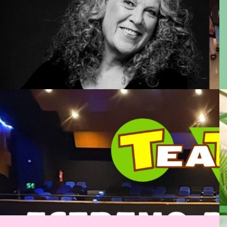
García-Huidobro
Leer Todo
Estreno obra “TEATROKE”,
Teatro Municipal de La Pintana
Leer Todo