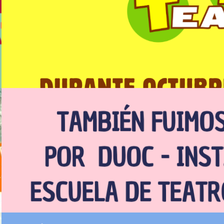
Teatro Mori Parque Arauco
Leer Todo
Seminario de Teatro Aplicado,
DUOC UC
Leer Todo