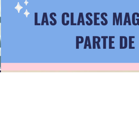
Clase Magistral, Corporación
Cultural de Talagante
Leer Todo
Programa de Prosecución de
Estudios en Pedagogía en Artes,
mención Teatro o Danza, UMCE
Leer Todo