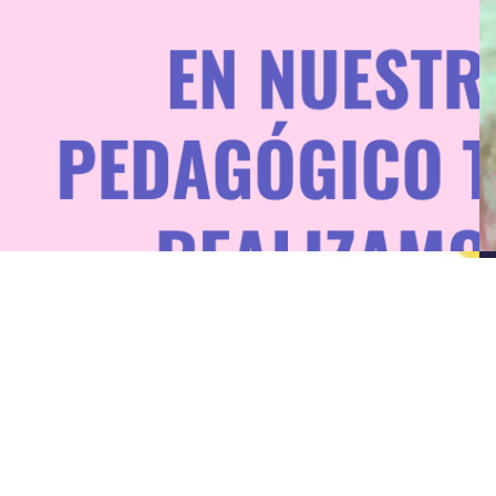
Asesoría pedagógico-teatral,
proyecto MathLand – Chicas Power
Leer Todo
Charla práctica de Teatro Aplicado,
Festival CARNAVALÓN de Arica
Leer Todo