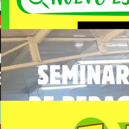
Leer Todo
Seminario gratuito de Pedagogía
Teatral en la UMCE
Leer Todo
Temporada oba “TEATROKE” en