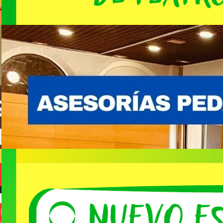
Ofrecemos asesorías pedagógico-
teatrales
Leer Todo
Canciones de “TEATROKE”
disponibles en la web