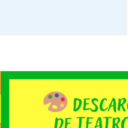
Dibujos para pintar de TEATROKE
Leer Todo